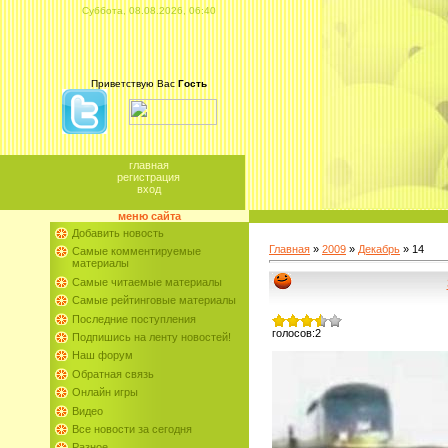
Суббота, 08.08.2026, 06:40
Приветствую Вас
Гость
главная
регистрация
вход
меню сайта
Добавить новость
Главная
»
2009
»
Декабрь
»
14
Самые комментируемые
материалы
Самые читаемые материалы
Самые рейтинговые материалы
Последние поступления
голосов:
2
Подпишись на ленту новостей!
Наш форум
Обратная связь
Онлайн игры
Видео
Все новости за сегодня
Разное