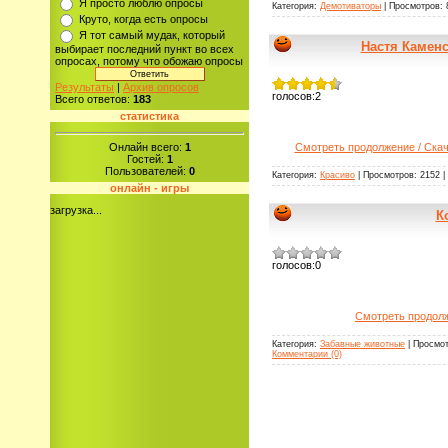
Я просто люблю опросы
Категория:
Демотиваторы
| Просмотров: 
Круто, когда есть опросы
Я тот самый мудак, который
Настя Каменс
выбирает последний пункт во всех
опросах, потому что обожаю опросы
Результаты
|
Архив опросов
голосов:
2
Всего ответов:
183
статистика
Онлайн всего:
1
Смотреть продолжение / Ска
Гостей:
1
Пользователей:
0
Категория:
Красиво
| Просмотров: 2152 |
онлайн - игры
загрузка...
К
голосов:
0
Смотреть продолж
Категория:
Забавные животные
| Просмот
Комментарии (0)