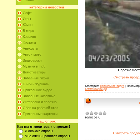
категории
новостей
Софт
Игры
Юмор
В мире
Красиво
Фильмы
Анекдоты
Авто - мото
Видеоуроки
Музыка в mp3
Нарезка жест
Демотиваторы
Смотреть продо
Забавные гифки
Книги и журналы
Категория:
Прикольное видео
| Просмотр
Комментарии (0)
Прикольное видео
Забавные животные
Интересно и полезно
Обои на рабочий стол
Прикольные картинки
голосов:
0
наш опрос
Как вы относитесь к опросам?
Я обожаю опросы
Смотреть продо
Мне очень нравятся опросы