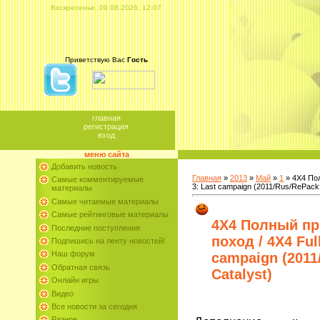
Воскресенье, 09.08.2026, 12:07
Приветствую Вас
Гость
главная
регистрация
вход
меню сайта
Добавить новость
Главная
»
2013
»
Май
»
1
» 4X4 Пол
Самые комментируемые
3: Last campaign (2011/Rus/RePack 
материалы
Самые читаемые материалы
Самые рейтинговые материалы
4X4 Полный пр
Последние поступления
поход / 4X4 Full
Подпишись на ленту новостей!
Наш форум
campaign (2011
Обратная связь
Catalyst)
Онлайн игры
Видео
Все новости за сегодня
Разное