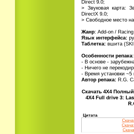
Direct 9.0;
> Звуковая карта: З
DirectX 9.0;
> Свободное место на
Жанр
: Add-on / Racing
Язык интерфейса:
ру
Таблетка:
вшита (SK
Особенности репака
:
- В основе - зарубеж
- Ничего не перекодир
- Время установки ~5
Автор репака:
R.G. Ca
Скачать 4X4 Полный 
4X4 Full drive 3: L
R.
Цитата
Скача
Скача
Скачат