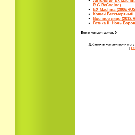
Антология Ex Machina
R.G.ReCoding)
EX Machina (2006/RUS
Кощей Бессмертный (
Военное лицо (2012/R
Готика II: Ночь Ворон
Всего комментариев
:
0
Добавлять комментарии могут
[
Ре