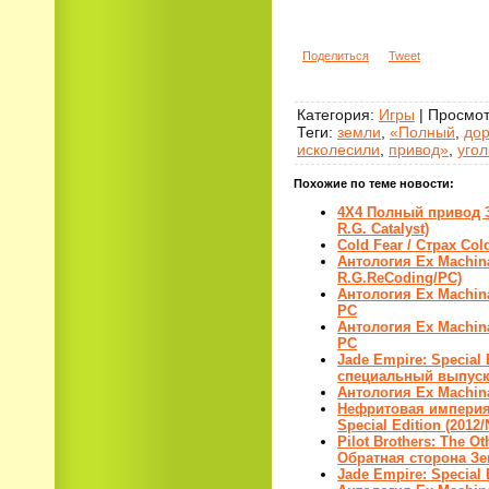
Поделиться
Tweet
Категория
:
Игры
|
Просмот
Теги
:
земли
,
«Полный
,
дор
исколесили
,
привод»
,
угол
Похожие по теме новости:
4X4 Полный привод 3
R.G. Catalyst)
Сold Fear / Страх Сol
Антология Ex Machin
R.G.ReCoding/PC)
Антология Ex Machin
PC
Антология Ex Machina
PC
Jade Empire: Special
специальный выпуск
Антология Ex Machin
Нефритовая империя:
Special Edition (201
Pilot Brothers: The Ot
Обратная сторона Зе
Jade Empire: Special 