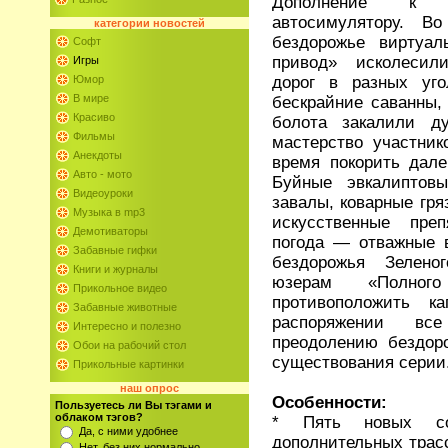
Дополнение к и
автосимулятору. В
категории
новостей
бездорожье виртуа
Софт
привод» исколесил
Игры
дорог в разных уго
Юмор
В мире
бескрайние саванны,
Красиво
болота закалили д
Фильмы
мастерство участник
Анекдоты
время покорить дале
Авто - мото
Буйные эвкалиптов
Видеоуроки
завалы, коварные гр
Музыка в mp3
искусственные пре
Демотиваторы
погода — отважные 
Забавные гифки
бездорожья Зелено
Книги и журналы
юзерам «Полног
Прикольное видео
противоположить 
Забавные животные
распоряжении в
Интересно и полезно
преодолению бездор
Обои на рабочий стол
существования серии
Прикольные картинки
наш опрос
Особенности:
Пользуетесь ли Вы тэгами и
облаком тэгов?
* Пять новых со
Да, с ними удобнее
дополнительных трас
Нет, без них нормально