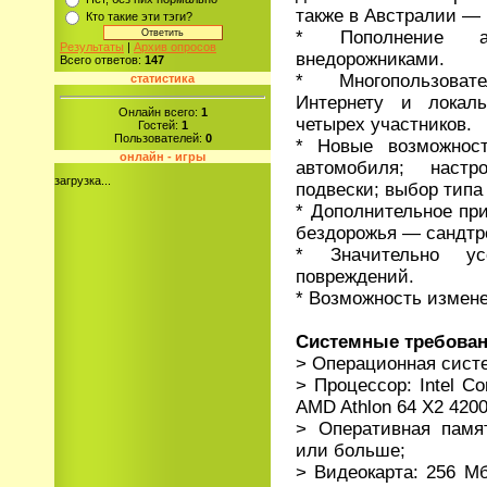
также в Австралии — 
Кто такие эти тэги?
* Пополнение а
Результаты
|
Архив опросов
внедорожниками.
Всего ответов:
147
* Многопользоват
статистика
Интернету и локал
Онлайн всего:
1
четырех участников.
Гостей:
1
Пользователей:
0
* Новые возможност
онлайн - игры
автомобиля; наст
загрузка...
подвески; выбор типа
* Дополнительное пр
бездорожья — сандтр
* Значительно усо
повреждений.
* Возможность измене
Системные требован
> Операционная систем
> Процессор: Intel C
AMD Athlon 64 X2 4200
> Оперативная памя
или больше;
> Видеокарта: 256 М