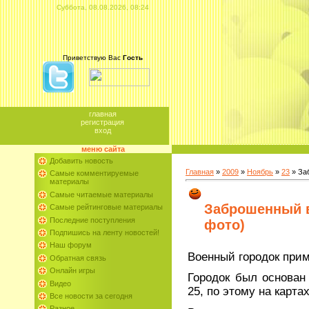
Суббота, 08.08.2026, 08:24
Приветствую Вас
Гость
главная
регистрация
вход
меню сайта
Добавить новость
Главная
»
2009
»
Ноябрь
»
23
» За
Самые комментируемые
материалы
Самые читаемые материалы
Заброшенный в
Самые рейтинговые материалы
Последние поступления
фото)
Подпишись на ленту новостей!
Наш форум
Военный городок прим
Обратная связь
Онлайн игры
Городок был основан
Видео
25, по этому на карта
Все новости за сегодня
Разное