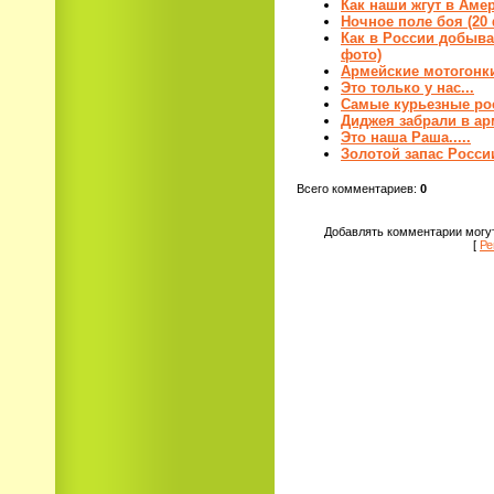
Как наши жгут в Аме
Ночное поле боя (20
Как в России добыва
фото)
Армейские мотогонк
Это только у нас...
Самые курьезные ро
Диджея забрали в а
Это наша Раша.....
Золотой запас России
Всего комментариев
:
0
Добавлять комментарии могут
[
Ре