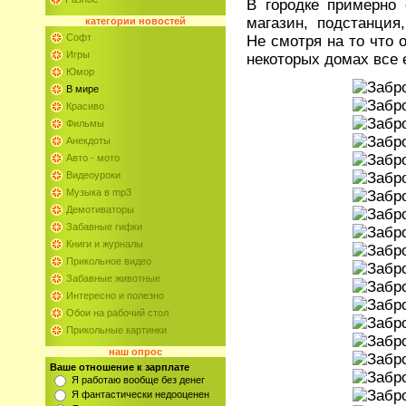
В городке примерно 
магазин, подстанция
категории
новостей
Софт
Не смотря на то что 
Игры
некоторых домах все 
Юмор
В мире
Красиво
Фильмы
Анекдоты
Авто - мото
Видеоуроки
Музыка в mp3
Демотиваторы
Забавные гифки
Книги и журналы
Прикольное видео
Забавные животные
Интересно и полезно
Обои на рабочий стол
Прикольные картинки
наш опрос
Ваше отношение к зарплате
Я работаю вообще без денег
Я фантастически недооценен