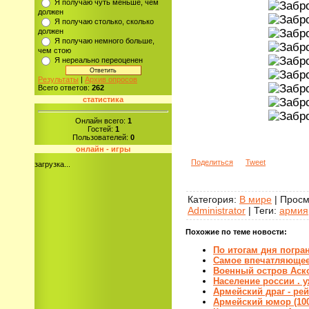
Я получаю чуть меньше, чем
должен
Я получаю столько, сколько
должен
Я получаю немного больше,
чем стою
Я нереально переоценен
Результаты
|
Архив опросов
Всего ответов:
262
статистика
Онлайн всего:
1
Гостей:
1
Пользователей:
0
онлайн - игры
Поделиться
Tweet
загрузка...
Категория
:
В мире
|
Просм
Administrator
|
Теги
:
армия
Похожие по теме новости:
По итогам дня погран
Самое впечатляющее
Военный остров Аско
Население россии . 
Армейский драг - ре
Армейский юмор (10